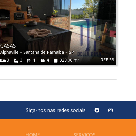
CASAS
Alphaville
–
Santana de Parnaíba
–
SP
REF 58
3
3
1
4
328.00 m²
Siga-nos nas redes sociais
HOME
SERVIÇOS