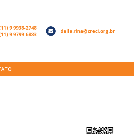
(11) 9 9938-2748
della.rina@creci.org.br
(11) 9 9799-6883
TATO