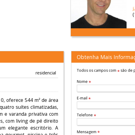
j
Obtenha Mais Informa
Todos os campos com
são de p
*
residencial
Nome
*
E-mail
*
10, oferece 544 m² de área
uatro suítes climatizadas,
m e varanda privativa com
Telefone
*
, com living de pé direito
um elegante escritório. A
Mensagem
*
a gourmet, piscina e três