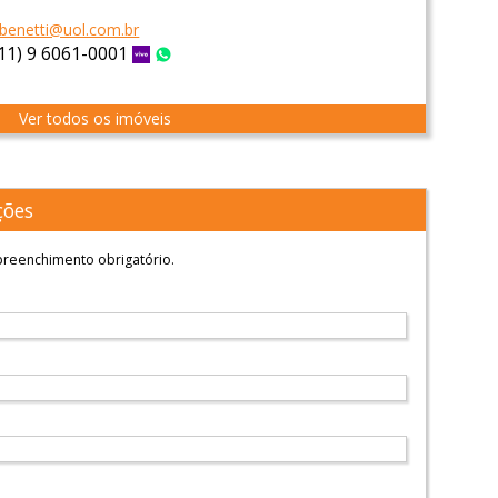
.benetti@uol.com.br
(11) 9 6061-0001
Vivo
WhatsApp
Ver todos os imóveis
ções
reenchimento obrigatório.