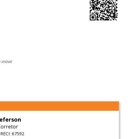
o imóvel
l
Jeferson
Corretor
RECI: 67592