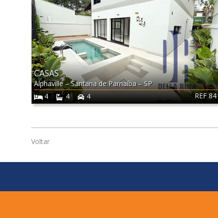
CASAS
Alphaville
–
Santana de Parnaíba
–
SP
REF 84
4
4
4
Voltar