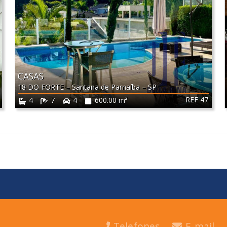
CASAS
18 DO FORTE
–
Santana de Parnaíba
–
SP
REF 47
4
7
4
600.00 m²
Telefones
E-mail