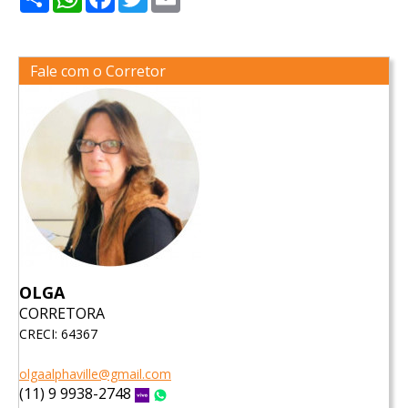
Fale com o Corretor
OLGA
CORRETORA
CRECI: 64367
olgaalphaville@gmail.com
(11) 9 9938-2748
Vivo
WhatsApp