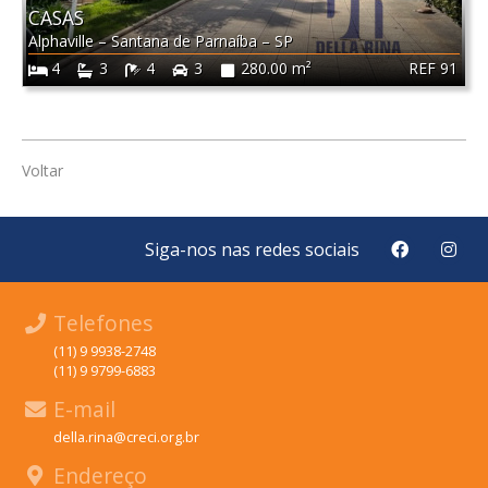
CASAS
Alphaville
–
Santana de Parnaíba
–
SP
REF 91
4
3
4
3
280.00 m²
Voltar
Siga-nos nas redes sociais
Telefones
(11) 9 9938-2748
(11) 9 9799-6883
E-mail
della.rina@creci.org.br
Endereço