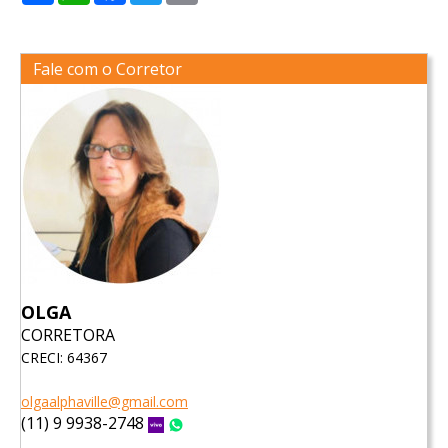
Fale com o Corretor
OLGA
CORRETORA
CRECI: 64367
olgaalphaville@gmail.com
(11) 9 9938-2748
Vivo
WhatsApp