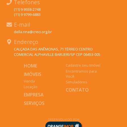
Telefones
(11) 9 9938-2748
(11) 9 9799-6883
E-mail
della.rina@creci.org.br
Endereço
CALÇADA DAS ANÊMONAS, 71 TÉRREO CENTRO
COMERCIAL ALPHAVILLE BARUERI/SP CEP 06453-005
HOME
Cadastre seu Imóvel
Encontramos para
IMÓVEIS
Você
Venda
Simuladores
Locação
CONTATO
EMPRESA
SERVIÇOS
DESENVOLVIDO POR