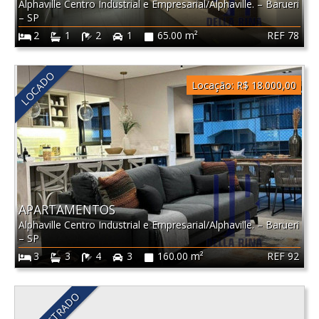
Alphaville Centro Industrial e Empresarial/Alphaville.
–
Barueri
–
SP
REF 78
2
1
2
1
65.00 m²
LOCADO
Locação:
R$ 18.000,00
APARTAMENTOS
Alphaville Centro Industrial e Empresarial/Alphaville.
–
Barueri
–
SP
REF 92
3
3
4
3
160.00 m²