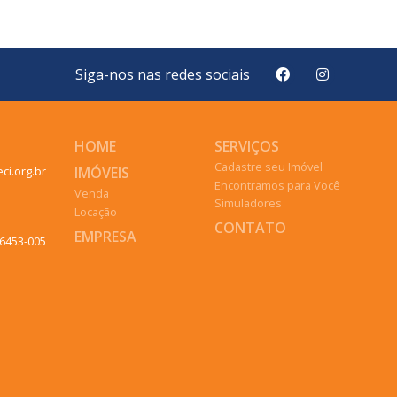
Siga-nos nas redes sociais
HOME
SERVIÇOS
Cadastre seu Imóvel
IMÓVEIS
ci.org.br
Encontramos para Você
Venda
Simuladores
Locação
CONTATO
EMPRESA
6453-005