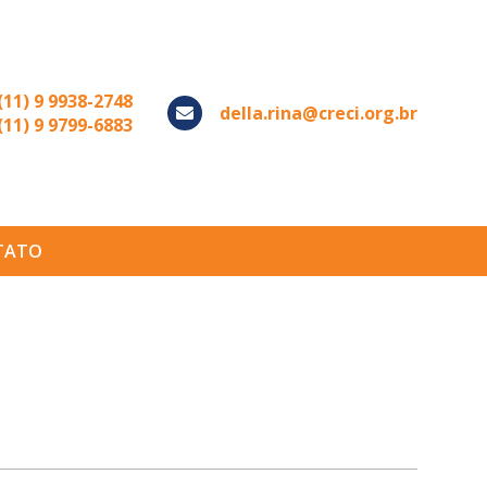
(11) 9 9938-2748
della.rina@creci.org.br
(11) 9 9799-6883
TATO