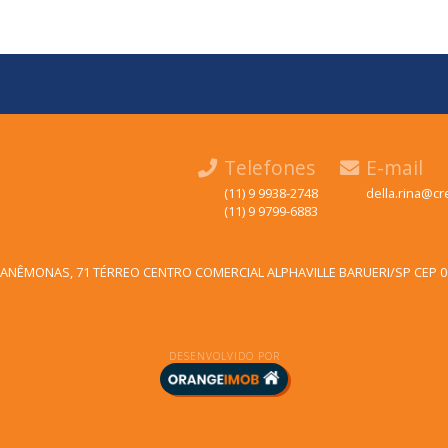
Telefones
E-mail
(11) 9 9938-2748
della.rina@cre
(11) 9 9799-6883
o
ANÊMONAS, 71 TÉRREO CENTRO COMERCIAL ALPHAVILLE BARUERI/SP CEP 0
DESENVOLVIDO POR