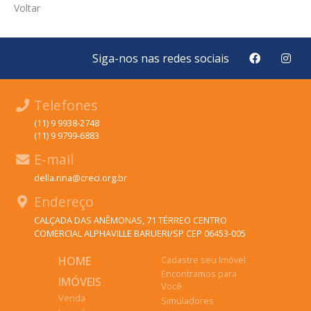
Voltar
Siga-nos nas redes sociais
Telefones
(11) 9 9938-2748
(11) 9 9799-6883
E-mail
della.rina@creci.org.br
Endereço
CALÇADA DAS ANÊMONAS, 71 TÉRREO CENTRO
COMERCIAL ALPHAVILLE BARUERI/SP CEP 06453-005
HOME
Cadastre seu Imóvel
Encontramos para
IMÓVEIS
Você
Venda
Simuladores